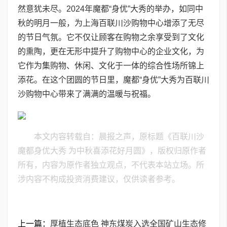
然意犹未尽。2024年魔都“身优”大秀的举办，如同中
秋的明月一般，为上海百联川沙购物中心增添了无尽
的节日气氛。它不仅让顾客在购物之余享受到了文化
的熏陶，更在无形中提升了购物中心的企业文化，为
它作为集购物、休闲、文化于一体的综合性场所锦上
添花。在这个团圆的节日里，魔都“身优”大秀为百联川
沙购物中心带来了满满的温暖与祝福。
本文内容转载自：晨报之声，原标题《百联川沙
魔都身优大秀 为中秋喜添花好月圆》，版权归原作者
所有，内容为原作者独立观点，不代表本站立场。所
涉内容不构成投资消费建议，仅供读者参考。
上一篇：
厚植生态底色 神东煤炭入选全国矿山生态修