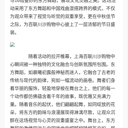
与16组曼妙的东方舞蹈，展现文化交融之美。这场活
动采用了东方舞蹈和中国戏曲混搭跨界的模式，不仅
为观众带来了视觉与听觉的双重享受，更在中秋佳节
之际，为百联川沙购物中心披上了一层浓郁的节日盛
装。
随着活动的拉开帷幕，上海百联川沙购物中
心瞬间被一种独特的文化融合与创新氛围所包围。东
方舞蹈，如晨曦初露般神秘而迷人，它融合了古老的
传统与现代的韵律，宛如一幅流动的画卷。舞者们身
着华丽的服饰，轻盈地穿梭在舞台之上，他们的每一
个动作都仿佛蕴含着千年的故事，既优雅又充满力
量。随着音乐的起伏，他们翩翩起舞，如同绽放的花
朵，将东方的韵味与浪漫展现得淋漓尽致，让观众沉
醉在这场视觉与心灵的双重盛宴之中。舞台上，东方