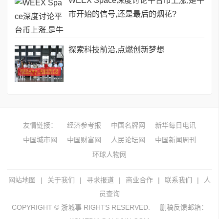
WEEX Space深度讨论平台币上涨,是牛
市开始的信号,还是最后的烟花?
探索科技前沿,点燃创新梦想
友情链接：
经济参考报
中国名牌网
新华每日电讯
中国城市网
中国财富网
人民论坛网
中国新闻周刊
环球人物网
网站地图
|
关于我们
|
寻求报道
|
商业合作
|
联系我们
|
人
员查询
COPYRIGHT © 浙城事 RIGHTS RESERVED.
删稿反馈邮箱：