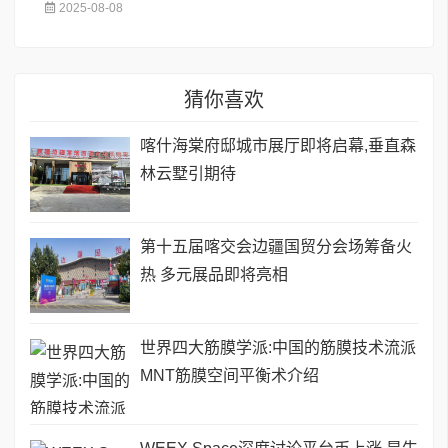
2025-08-08
猜你喜欢
喀什海棠府邸城市展厅即将启幕,垂直森
林云墅引期待
第十五届喀交会边疆国贸分会场筹备火
热 多元展品即将亮相
世界四大筋膜学派:中国的筋膜技术流派
MNT筋膜空间平衡术介绍