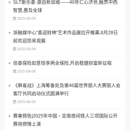
SLT斯乐泰·源自新加坡——40年仁心济世,融贯中西
智慧,惠及全球
2025-08-09
浙融媒中心“喜迎财神”艺术作品展拉开帷幕,8月28日
前欢迎您来观展
2025-08-08
信泰保险如意恒享两全保险,开启稳健财富新征程
2025-08-08
《麻雀战》上海筹备处及第46届世界丽人大赛丽人会
客厅共同启动仪式圆满举行
2025-08-08
赛事预告|2025年中国・定南夜间铁人三项国际公开
赛将燃情上演