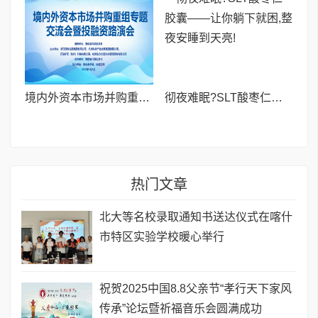
境内外资本市场并购重组专题交流会暨投融资路演会 深度解析驱动企业资本战略升级
彻夜难眠?SLT酸枣仁胶囊——让你躺下就困,整夜安睡到天亮!
热门文章
北大等名校录取通知书送达仪式在喀什
市特区实验学校暖心举行
祝贺2025中国8.8父亲节“孝行天下家风
传承”论坛暨祈福音乐会圆满成功