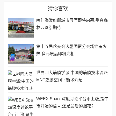
猜你喜欢
喀什海棠府邸城市展厅即将启幕,垂直森
林云墅引期待
第十五届喀交会边疆国贸分会场筹备火
热 多元展品即将亮相
世界四大筋膜学派:中国的筋膜技术流派
MNT筋膜空间平衡术介绍
WEEX Space深度讨论平台币上涨,是牛
市开始的信号,还是最后的烟花?