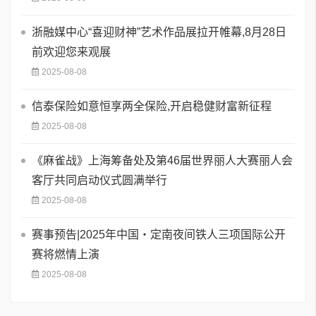
浙融媒中心“喜迎财神”艺术作品展拉开帷幕,8月28日
前欢迎您来观展
2025-08-08
信泰保险如意恒享两全保险,开启稳健财富新征程
2025-08-08
《麻雀战》上海筹备处及第46届世界丽人大赛丽人会
客厅共同启动仪式圆满举行
2025-08-08
赛事预告|2025年中国・定南夜间铁人三项国际公开
赛将燃情上演
2025-08-08