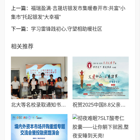
上一篇：
福瑞盈满·吉晟坊银发市集暖春开市:共富“小
集市”托起银发“大幸福”
下一篇：
学习雷锋践初心,守望相助暖社区
相关推荐
北大等名校录取通知书送达仪式在喀什市特区实验学校暖心举行
祝贺2025中国8.8父亲节“孝行天下家风传承”论坛暨祈福音乐会圆满成功