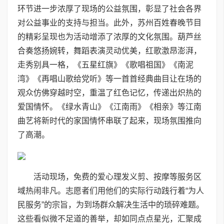
环节进一步浓厚了现场的公益氛围，彰显了社会各界
对公益事业的支持与担当。此外，苏州百姓春晚节目
的精彩呈现也为活动增添了浓厚的文化氛围。葫芦丝
合奏悠扬婉转，舞蹈表演灵动优美，红歌激昂澎湃，
走秀别具一格，《五星红旗》《歌唱祖国》《南泥
湾》《再唱山歌给党听》等一首首经典曲目让在场的
观众仿佛穿越时空，重温了红色记忆，传递出炽热的
爱国情怀。《绿水青山》《江南雨》《相亲》等江南
曲艺将新时代的家国情怀串联了起来，现场氛围推向
了高潮。
活动现场，免费的爱心理发义剪、按摩等服务区
域热闹非凡。志愿者们用他们的实际行动践行着“为人
民服务”的宗旨，为到场群众解决生活中的琐碎难题。
这些看似微不足道的善举，却如同点点星光，汇聚成