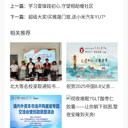
上一篇：
学习雷锋践初心,守望相助暖社区
下一篇：
超级大奖!买雅晟门窗,送小米汽车YU7*
相关推荐
北大等名校录取通知书送达仪式在喀什市特区实验学校暖心举行
祝贺2025中国8.8父亲节“孝行天下家风传承”论坛暨祈福音乐会圆满成功