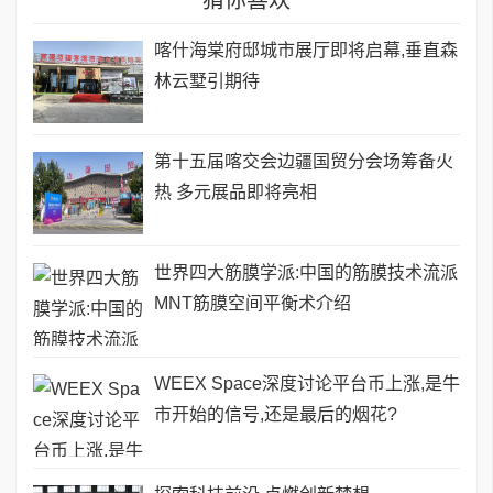
猜你喜欢
喀什海棠府邸城市展厅即将启幕,垂直森
林云墅引期待
第十五届喀交会边疆国贸分会场筹备火
热 多元展品即将亮相
世界四大筋膜学派:中国的筋膜技术流派
MNT筋膜空间平衡术介绍
WEEX Space深度讨论平台币上涨,是牛
市开始的信号,还是最后的烟花?