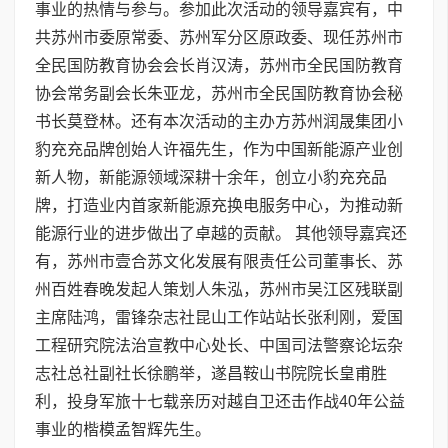
事业的热情与参与。参加此次活动的领导嘉宾有，中
共苏州市委原常委、苏州军分区原政委、现任苏州市
全民国防教育协会会长肖汉涛，苏州市全民国防教育
协会常务副会长朱亚龙，苏州市全民国防教育协会秘
书长莫登林。还有本次活动的主办方苏州润晟集团小
豹充充品牌创始人许福先生，作为中国新能源产业创
新人物，新能源领域深耕十余年，创立小豹充充品
牌，打造业内首家新能源充换电服务中心，为推动新
能源行业的进步做出了卓越的贡献。 其他领导嘉宾还
有，苏州市壹合苏文化发展有限责任公司董事长、苏
州百姓春晚发起人策划人朱泓，苏州市吴江区残联副
主席陆鸿，雷锋杂志社昆山工作站站长张利刚，爱国
工程研究院法治宣教中心处长、中国司法警察论坛杂
志社总社副社长徐鹏举，遂昌鞍山书院院长皇甫胜
利，投身军旅十七载亲历对越自卫还击作战40年公益
事业的楷模孟智辉先生。