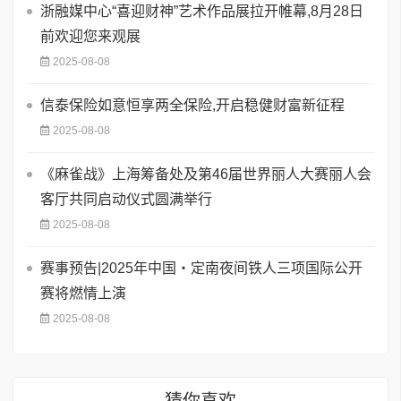
浙融媒中心“喜迎财神”艺术作品展拉开帷幕,8月28日
前欢迎您来观展
2025-08-08
信泰保险如意恒享两全保险,开启稳健财富新征程
2025-08-08
《麻雀战》上海筹备处及第46届世界丽人大赛丽人会
客厅共同启动仪式圆满举行
2025-08-08
赛事预告|2025年中国・定南夜间铁人三项国际公开
赛将燃情上演
2025-08-08