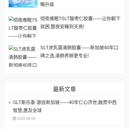
略升级
彻夜难眠?SLT酸枣仁胶囊——让你躺下
就困,整夜安睡到天亮!
SLT虎乳菌清肺胶囊——新加坡40年口
碑之选,清肺养肺更专业!
最新文章
SLT斯乐泰·源自新加坡——40年仁心济世,融贯中西
智慧,惠及全球
2025-08-09