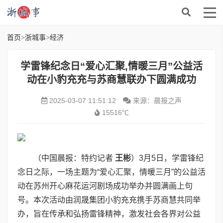
首页
>
浙城事
>
经济
学雷锋纪念日“爱心汇聚,情暖三月”公益活
动在小豹充充与苏商慧联办下圆满成功
2025-03-07 11:51:12
来源：晨报之声
15516℃
（中国晨报：特约记者
王彬
）3月5日，学雷锋纪
念日之际，一场主题为“爱心汇聚，情暖三月”的公益活
动在苏州开心麻花运河剧场成功举办并圆满画上句
号。本次活动由润晟集团小豹充充携手苏商慧共同举
办，旨在传承和弘扬雷锋精神，激发社会各界对公益