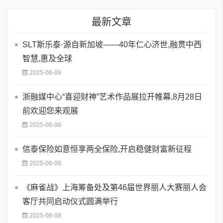
最新文章
SLT斯乐泰·源自新加坡——40年仁心济世,融贯中西
智慧,惠及全球
2025-08-09
浙融媒中心“喜迎财神”艺术作品展拉开帷幕,8月28日
前欢迎您来观展
2025-08-08
信泰保险如意恒享两全保险,开启稳健财富新征程
2025-08-08
《麻雀战》上海筹备处及第46届世界丽人大赛丽人会
客厅共同启动仪式圆满举行
2025-08-08