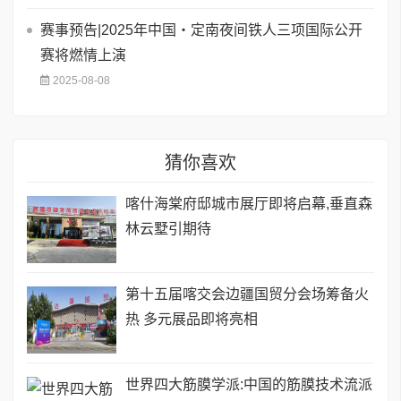
赛事预告|2025年中国・定南夜间铁人三项国际公开
赛将燃情上演
2025-08-08
猜你喜欢
喀什海棠府邸城市展厅即将启幕,垂直森
林云墅引期待
第十五届喀交会边疆国贸分会场筹备火
热 多元展品即将亮相
世界四大筋膜学派:中国的筋膜技术流派