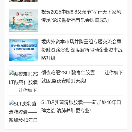
祝贺2025中国8.8父亲节“孝行天下家风
传承”论坛暨祈福音乐会圆满成功
境内外资本市场并购重组专题交流会暨
投融资路演会 深度解析驱动企业资本战
略升级
彻夜难眠?SLT酸枣仁胶囊——让你躺下
就困,整夜安睡到天亮!
SLT虎乳菌清肺胶囊——新加坡40年口
碑之选,清肺养肺更专业!