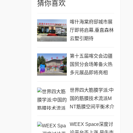
猜你喜欢
喀什海棠府邸城市展
厅即将启幕,垂直森林
云墅引期待
第十五届喀交会边疆
国贸分会场筹备火热
多元展品即将亮相
世界四大筋膜学派:中
国的筋膜技术流派M
NT筋膜空间平衡术介
绍
WEEX Space深度讨
论平台币上涨,是牛市