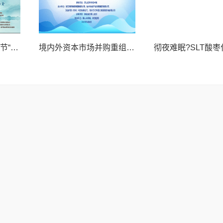
祝贺2025中国8.8父亲节“孝行天下家风传承”论坛暨祈福音乐会圆满成功
境内外资本市场并购重组专题交流会暨投融资路演会 深度解析驱动企业资本战略升级