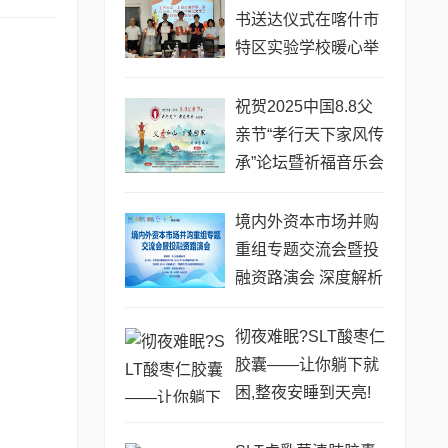
书送达仪式在喀什市
特区实验学校暖心举
行
祝贺2025中国8.8父
亲节“孝行天下家风传
承”论坛暨祈福音乐会
圆满成功
境内外资本市场并购
重组专题交流会暨投
融资路演会 深度解析
驱动企业资本战略升
级
彻夜难眠?SLT酸枣仁
胶囊——让你躺下就
困,整夜安睡到天亮!