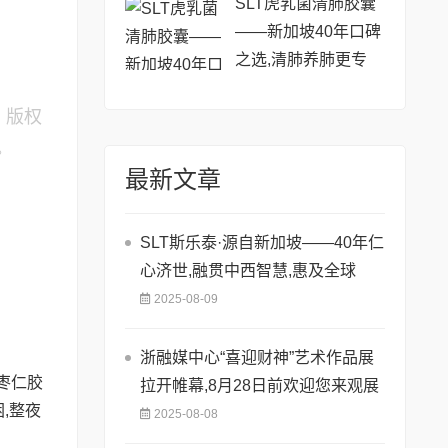
SLT虎乳菌清肺胶囊
——新加坡40年口碑
之选,清肺养肺更专
业!
，版权
。
最新文章
SLT斯乐泰·源自新加坡——40年仁
心济世,融贯中西智慧,惠及全球
2025-08-09
浙融媒中心“喜迎财神”艺术作品展
拉开帷幕,8月28日前欢迎您来观展
2025-08-08