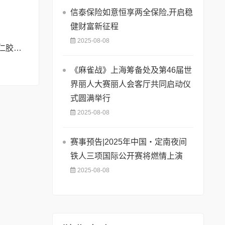
信泰保险如意恒享两全保险,开启稳
健财富新征程
2025-08-08
彻夜难眠?SLT酸枣仁胶囊——让你躺下就困,整夜安睡到天亮!
《麻雀战》上海筹备处及第46届世
界丽人大赛丽人会客厅共同启动仪
式圆满举行
2025-08-08
赛事预告|2025年中国・定南夜间
铁人三项国际公开赛将燃情上演
2025-08-08