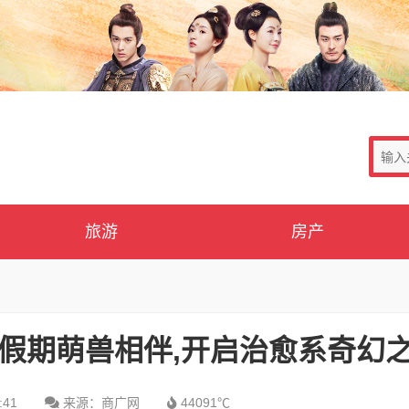
旅游
房产
假期萌兽相伴,开启治愈系奇幻
:41
来源：商广网
44091℃