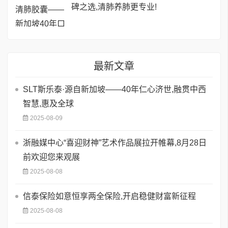
碑之选,清肺养肺更专业!
最新文章
SLT斯乐泰·源自新加坡——40年仁心济世,融贯中西
智慧,惠及全球
2025-08-09
浙融媒中心“喜迎财神”艺术作品展拉开帷幕,8月28日
前欢迎您来观展
2025-08-08
信泰保险如意恒享两全保险,开启稳健财富新征程
2025-08-08