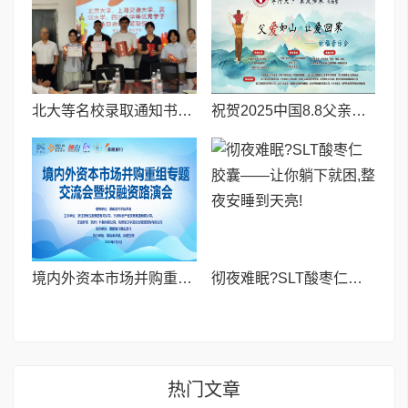
北大等名校录取通知书送达仪式在喀什市特区实验学校暖心举行
祝贺2025中国8.8父亲节“孝行天下家风传承”论坛暨祈福音乐会圆满成功
境内外资本市场并购重组专题交流会暨投融资路演会 深度解析驱动企业资本战略升级
彻夜难眠?SLT酸枣仁胶囊——让你躺下就困,整夜安睡到天亮!
热门文章