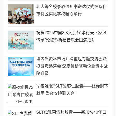
北大等名校录取通知书送达仪式在喀什
市特区实验学校暖心举行
祝贺2025中国8.8父亲节“孝行天下家风
传承”论坛暨祈福音乐会圆满成功
境内外资本市场并购重组专题交流会暨
投融资路演会 深度解析驱动企业资本战
略升级
彻夜难眠?SLT酸枣仁胶囊——让你躺下
就困,整夜安睡到天亮!
SLT虎乳菌清肺胶囊——新加坡40年口