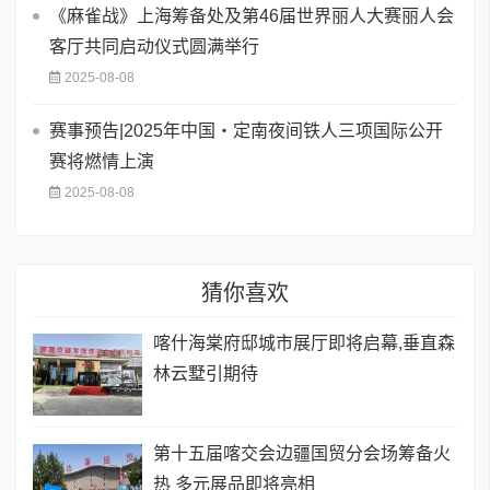
《麻雀战》上海筹备处及第46届世界丽人大赛丽人会
客厅共同启动仪式圆满举行
2025-08-08
赛事预告|2025年中国・定南夜间铁人三项国际公开
赛将燃情上演
2025-08-08
猜你喜欢
喀什海棠府邸城市展厅即将启幕,垂直森
林云墅引期待
第十五届喀交会边疆国贸分会场筹备火
热 多元展品即将亮相