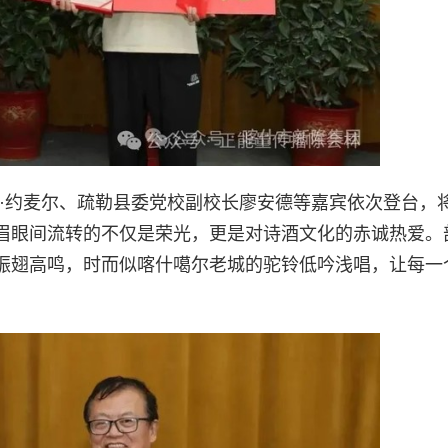
尔·约麦尔、疏勒县委党校副校长廖安德等嘉宾依次登台，
眉眼间流转的不仅是荣光，更是对诗酒文化的赤诚热爱。
振翅高鸣，时而似喀什噶尔老城的驼铃低吟浅唱，让每一