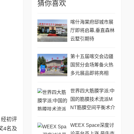
猜你喜欢
喀什海棠府邸城市展
厅即将启幕,垂直森林
云墅引期待
第十五届喀交会边疆
国贸分会场筹备火热
多元展品即将亮相
世界四大筋膜学派:中
国的筋膜技术流派M
NT筋膜空间平衡术介
绍
，经初评
WEEX Space深度讨
奖4名及
论平台币上涨,是牛市