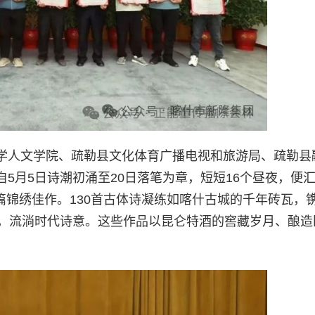
学人文学院、疏勒县文化体育广播电视和旅游局、疏勒县
5月5日诗潮初涌至20日落笔为章，短短16个昼夜，便
1篇锦绣佳作。130首古体诗凝练如喀什古城的千年砖瓦，
光，流淌时代诗意。这些作品以昆仑特酒的窖藏岁月、酿造