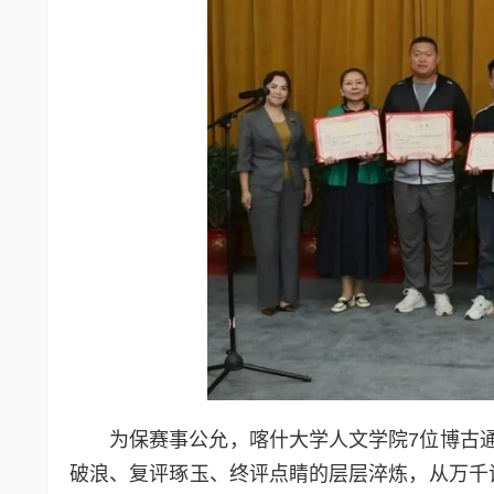
为保赛事公允，喀什大学人文学院7位博古通
破浪、复评琢玉、终评点睛的层层淬炼，从万千诗