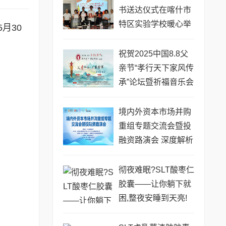
书送达仪式在喀什市
特区实验学校暖心举
月30
行
祝贺2025中国8.8父
亲节“孝行天下家风传
承”论坛暨祈福音乐会
圆满成功
境内外资本市场并购
重组专题交流会暨投
融资路演会 深度解析
驱动企业资本战略升
级
彻夜难眠?SLT酸枣仁
胶囊——让你躺下就
困,整夜安睡到天亮!