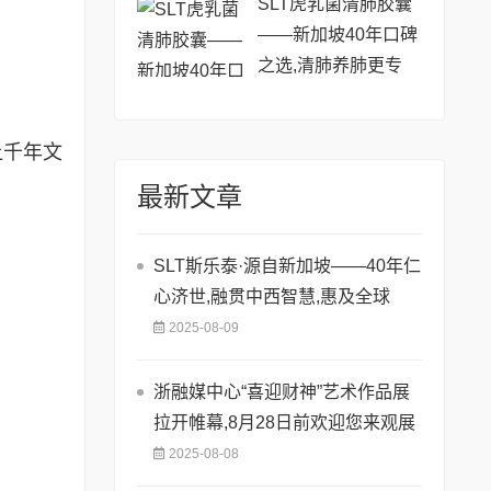
SLT虎乳菌清肺胶囊
——新加坡40年口碑
之选,清肺养肺更专
业!
让千年文
最新文章
SLT斯乐泰·源自新加坡——40年仁
心济世,融贯中西智慧,惠及全球
2025-08-09
浙融媒中心“喜迎财神”艺术作品展
拉开帷幕,8月28日前欢迎您来观展
2025-08-08