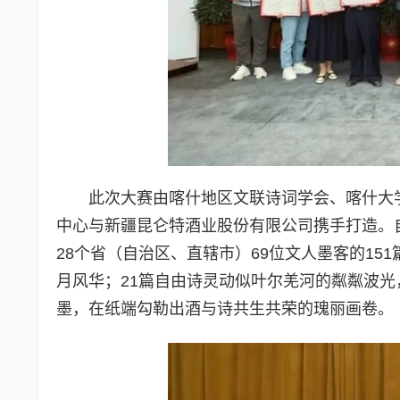
此次大赛由喀什地区文联诗词学会、喀什大
中心与新疆昆仑特酒业股份有限公司携手打造。自
28个省（自治区、直辖市）69位文人墨客的15
月风华；21篇自由诗灵动似叶尔羌河的粼粼波
墨，在纸端勾勒出酒与诗共生共荣的瑰丽画卷。