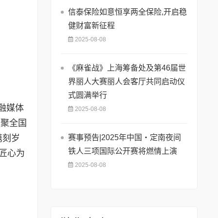
信泰保险如意恒享两全保险,开启稳
健财富新征程
2025-08-08
《麻雀战》上海筹备处及第46届世
界丽人大赛丽人会客厅共同启动仪
式圆满举行
融媒体
2025-08-08
汇聚全国
赛事预告|2025年中国・定南夜间
镌刻岁
铁人三项国际公开赛将燃情上演
匠心为
2025-08-08