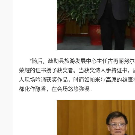
”随后，疏勒县旅游发展中心主任古再丽努
荣耀的证书授予获奖者。当获奖诗人手持证书，
人现场吟诵获奖作品，时而如帕米尔高原的雄鹰
都化作醇香，在会场悠悠弥漫。