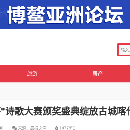
旅游
房产
杯”诗歌大赛颁奖盛典绽放古城喀
40
来源：晨报之声
14778℃