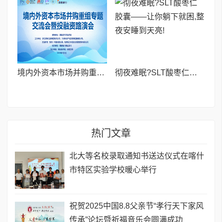
境内外资本市场并购重组专题交流会暨投融资路演会 深度解析驱动企业资本战略升级
彻夜难眠?SLT酸枣仁胶囊——让你躺下就困,整夜安睡到天亮!
热门文章
北大等名校录取通知书送达仪式在喀什
市特区实验学校暖心举行
祝贺2025中国8.8父亲节“孝行天下家风
传承”论坛暨祈福音乐会圆满成功