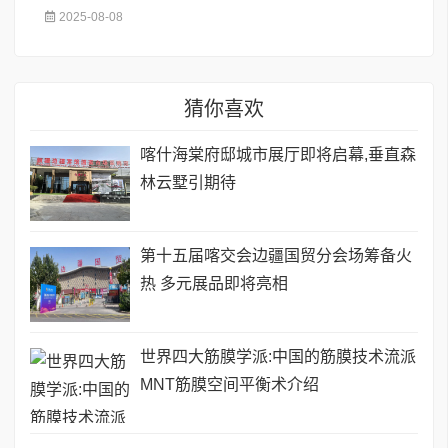
2025-08-08
猜你喜欢
喀什海棠府邸城市展厅即将启幕,垂直森
林云墅引期待
第十五届喀交会边疆国贸分会场筹备火
热 多元展品即将亮相
世界四大筋膜学派:中国的筋膜技术流派
MNT筋膜空间平衡术介绍