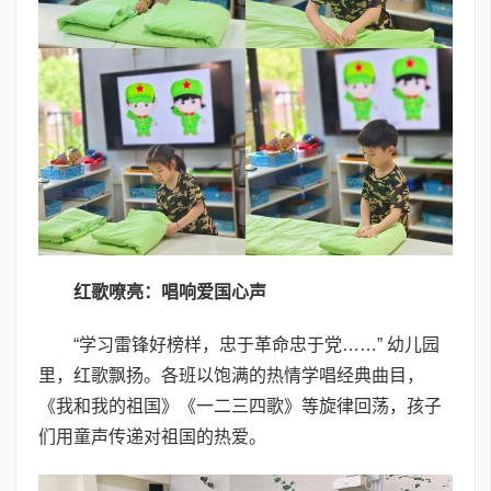
红歌嘹亮：唱响爱国心声
“学习雷锋好榜样，忠于革命忠于党……” 幼儿园
里，红歌飘扬。各班以饱满的热情学唱经典曲目，
《我和我的祖国》《一二三四歌》等旋律回荡，孩子
们用童声传递对祖国的热爱。