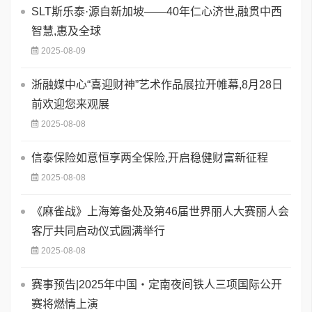
SLT斯乐泰·源自新加坡——40年仁心济世,融贯中西
智慧,惠及全球
2025-08-09
浙融媒中心“喜迎财神”艺术作品展拉开帷幕,8月28日
前欢迎您来观展
2025-08-08
信泰保险如意恒享两全保险,开启稳健财富新征程
2025-08-08
《麻雀战》上海筹备处及第46届世界丽人大赛丽人会
客厅共同启动仪式圆满举行
2025-08-08
赛事预告|2025年中国・定南夜间铁人三项国际公开
赛将燃情上演