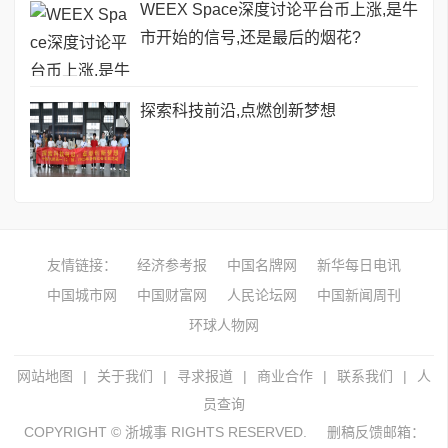
WEEX Space深度讨论平台币上涨,是牛
市开始的信号,还是最后的烟花?
探索科技前沿,点燃创新梦想
友情链接：
经济参考报
中国名牌网
新华每日电讯
中国城市网
中国财富网
人民论坛网
中国新闻周刊
环球人物网
网站地图
|
关于我们
|
寻求报道
|
商业合作
|
联系我们
|
人
员查询
COPYRIGHT © 浙城事 RIGHTS RESERVED.
删稿反馈邮箱：