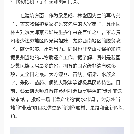
年代初他创立了石壶雕刻新门类。
在建筑方面，作为梁思成、林徽因先生的再传弟
子，古文物保护专家罗哲文先生的入室弟子，苏州园
林古建筑大师蔡云娣先生多年来在百忙之中，不忘贵
州老少边穷地区的兄弟姐妹，为黔西南地区的脱贫攻
坚，献计献策、出钱出力。同时也非常重视保护和挖
掘贵州当地的非物质遗产工作。据了解，贵州是我国
少数民族世居最多的省，拥有的国家级非遗有60多
项，是全国之最。大方漆器、苗绣、蜡染、水族文
字、朱砂、苗药、侗族大歌等等都极具民族特色。目
前，蔡云娣大师准备在苏州打造极富特色的“贵州非遗
故事馆”，掀起一场非遗文化的“南水北调”，为苏州当
地的“非遗”项目提供更多的创作题材、思路和全新的视
角。