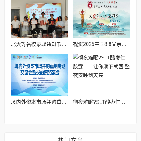
北大等名校录取通知书送达仪式在喀什市特区实验学校暖心举行
祝贺2025中国8.8父亲节“孝行天下家风传承”论坛暨祈福音乐会圆满成功
境内外资本市场并购重组专题交流会暨投融资路演会 深度解析驱动企业资本战略升级
彻夜难眠?SLT酸枣仁胶囊——让你躺下就困,整夜安睡到天亮!
热门文章