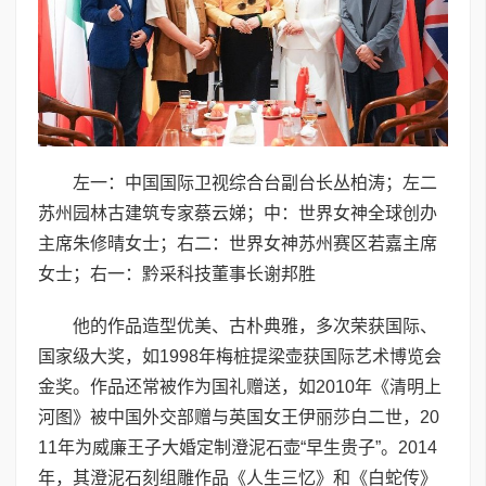
左一：中国国际卫视综合台副台长丛柏涛；左二
苏州园林古建筑专家蔡云娣；中：世界女神全球创办
主席朱修晴女士；右二：世界女神苏州赛区若嘉主席
女士；右一：黔采科技董事长谢邦胜
他的作品造型优美、古朴典雅，多次荣获国际、
国家级大奖，如1998年梅桩提梁壶获国际艺术博览会
金奖。作品还常被作为国礼赠送，如2010年《清明上
河图》被中国外交部赠与英国女王伊丽莎白二世，20
11年为威廉王子大婚定制澄泥石壶“早生贵子”。2014
年，其澄泥石刻组雕作品《人生三忆》和《白蛇传》