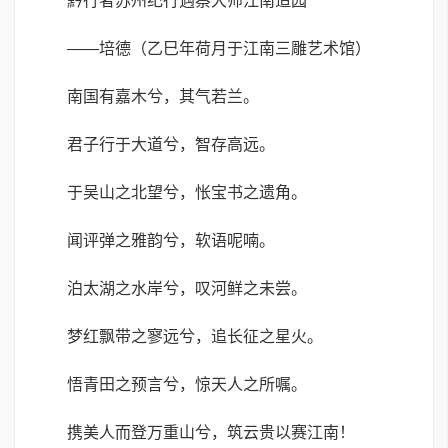
黔行者苏州纪行遇蔡大师江南造园
——培德（乙巳年荷月于江南三雕艺术馆）
南国有嘉木兮，其气若兰。
君子行于大道兮，智存高远。
于吴山之北望兮，怅宝书之遗角。
闻评弹之雅韵兮，软语呢喃。
泊太湖之水岸兮，叹河鲜之未尝。
梦红飘带之寥远兮，追长征之星火。
悟青田之预言兮，惊天人之所嘱。
携美人而登万重山兮，筑云贵以赛江南！