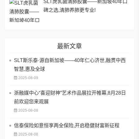
SLT虎乳菌清肺胶囊——新加坡40年口
碑之选,清肺养肺更专业!
最新文章
SLT斯乐泰·源自新加坡——40年仁心济世,融贯中西
智慧,惠及全球
2025-08-09
浙融媒中心“喜迎财神”艺术作品展拉开帷幕,8月28日
前欢迎您来观展
2025-08-08
信泰保险如意恒享两全保险,开启稳健财富新征程
2025-08-08