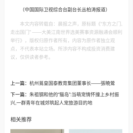
（中国国际卫视综合台副台长丛柏涛报道）
本文内容转载自：晨报之声，原标题《“东方之门,
走出国门” ——大美江南世界选美赛事资源融通会顺利
举行》，版权归原作者所有，内容为原作者独立观
点，不代表本站立场。所涉内容不构成投资消费建
议，仅供读者参考。
上一篇：
杭州鶑皇国泰教育集团董事长——張曉鶯
下一篇：
朱祖钢和他的“猫岛”:当萌宠情怀撞上乡村振
兴,一群青年在城郊筑起人宠旅游目的地
相关推荐