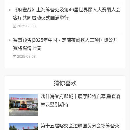
《麻雀战》上海筹备处及第46届世界丽人大赛丽人会
客厅共同启动仪式圆满举行
2025-08-08
赛事预告|2025年中国・定南夜间铁人三项国际公开
赛将燃情上演
2025-08-08
猜你喜欢
喀什海棠府邸城市展厅即将启幕,垂直森
林云墅引期待
第十五届喀交会边疆国贸分会场筹备火