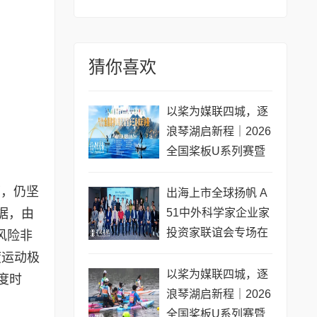
猜你喜欢
以桨为媒联四城，逐
浪琴湖启新程｜2026
全国桨板U系列赛暨
长三角城市联赛桨板
下，仍坚
公开赛（常熟站）即
出海上市全球扬帆 A
将开赛
据，由
51中外科学家企业家
投资家联谊会专场在
风险非
黄浦成功举办 搭建企
度运动极
业境外上市多元服务
以桨为媒联四城，逐
度时
浪琴湖启新程｜2026
全国桨板U系列赛暨