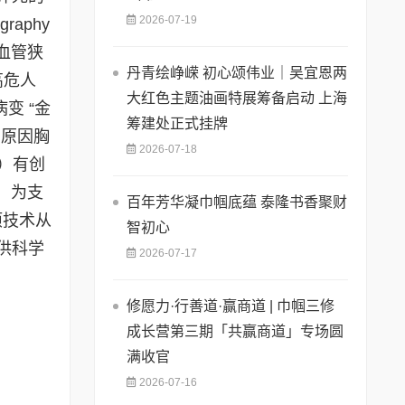
2026-07-19
aphy
血管狭
丹青绘峥嵘 初心颂伟业｜吴宜恩两
高危人
大红色主题油画特展筹备启动 上海
变 “金
筹建处正式挂牌
明原因胸
2026-07-18
）有创
，为支
百年芳华凝巾帼底蕴 泰隆书香聚财
项技术从
智初心
供科学
2026-07-17
修愿力·行善道·赢商道 | 巾帼三修
成长营第三期「共赢商道」专场圆
满收官
2026-07-16