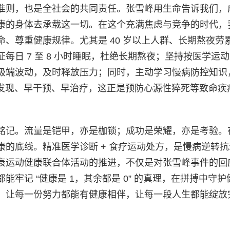
准则，也是全社会的共同责任。张雪峰用生命告诉我们，
康的身体去承载这一切。在这个充满焦虑与竞争的时代，
、尊重健康规律。尤其是 40 岁以上人群、长期熬夜劳
日 7 至 8 小时睡眠，杜绝长期熬夜；坚持按医学运
极端波动，及时释放压力；同时，主动学习慢病防控知识
早发现、早干预、早治疗，这正是预防心源性猝死等致命疾
铭记。流量是铠甲，亦是枷锁；成功是荣耀，亦是考验。
的底线。精准医学诊断 + 食疗运动处方，是慢病逆转抗
衰运动健康联合体活动的推进，不仅是对张雪峰事件的回
牢记 “健康是 1，其余都是 0” 的真理，在拼搏中守护
，让每一份努力都能有健康相伴，让每一段人生都能绽放