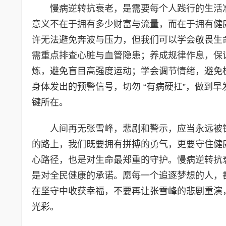
慢病逆转抗衰老，是需要每个人践行的生活
意义不在于拥有多少财富与流量，而在于拥有健
许无法避免奔波与压力，但我们可以学会敬畏生命
需重点排查心脏与血管隐患；养成规律作息，保证每
炼，避免盲目高强度运动；学会调节情绪，避免
身体发出的预警信号，切勿 “有病硬扛”，做到
键所在。
人间再无张雪峰，悲剧和警示，应当永远被
的路上，我们既要拥有拼搏的勇气，更要守住健康
心路径，也是对生命最郑重的守护。慢病逆转抗
是对全民健康的承诺。愿每一个追逐梦想的人，都能
在坚守中收获幸福，不要再让张雪峰的悲剧重演
光彩。