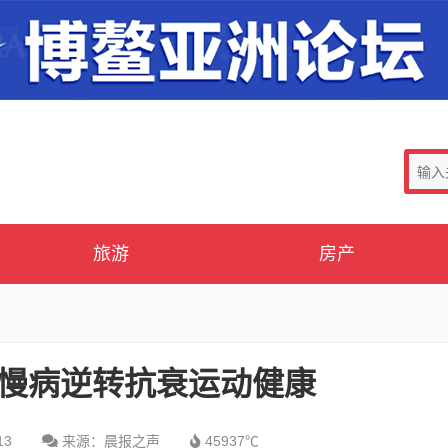
旅游
房产
慢病逆转抗衰运动健康
13
来源：晨报之声
45937℃