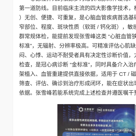
第一道防线。目前临床主流的四大影像学技术，构成了从
）无创、便捷、可重复，是心脑血管疾病首选基
窄部位、程度、斑块性质（软斑 / 钙化斑），敏
群常规体检，能提前发现张雪峰这类 “心脏血管狭窄
标准”，无辐射、分辨率极高。可精准评估心肌
闷、心悸、运动不耐受者具有决定性诊断价值，
检查，是冠心病诊断 “金标准”，同时具备介入
架植入、血管重建提供直接依据，适用于 CT 
筛查、评估、确诊到治疗形成闭环，能在症状出
依据。张雪峰若能系统完成上述检查并遵医嘱干