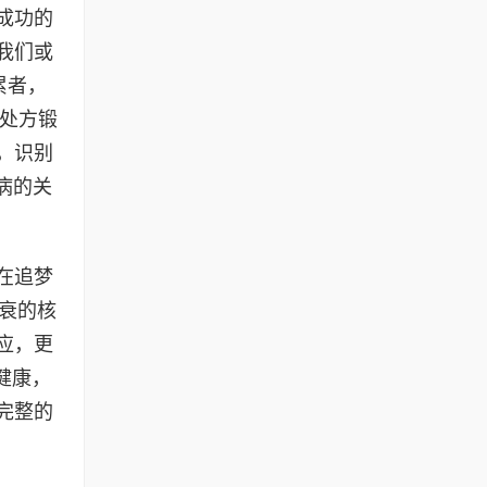
成功的
我们或
累者，
动处方锻
，识别
病的关
在追梦
衰的核
应，更
健康，
完整的