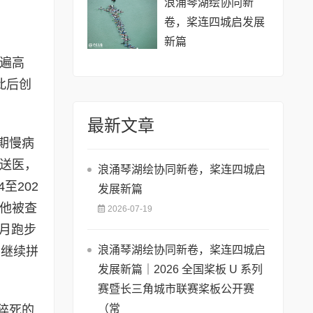
浪涌琴湖绘协同新
卷，桨连四城启发展
新篇
跑遍高
此后创
最新文章
期慢病
倒送医，
浪涌琴湖绘协同新卷，桨连四城启
至202
发展新篇
，他被查
2026-07-19
月跑步
浪涌琴湖绘协同新卷，桨连四城启
却继续拼
发展新篇｜2026 全国桨板 U 系列
赛暨长三角城市联赛桨板公开赛
（常
猝死的