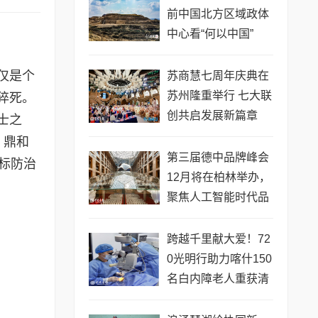
前中国北方区域政体
中心看“何以中国”
仅是个
苏商慧七周年庆典在
苏州隆重举行 七大联
猝死。
创共启发展新篇章
士之
、鼎和
第三届德中品牌峰会
标防治
12月将在柏林举办，
聚焦人工智能时代品
牌全球化发展
跨越千里献大爱！72
0光明行助力喀什150
名白内障老人重获清
晰视界