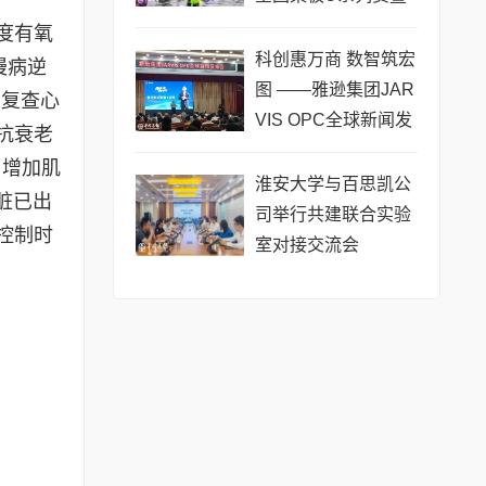
长三角城市联赛桨板
度有氧
公开赛（常熟站）即
科创惠万商 数智筑宏
慢病逆
将热力
图 ——雅逊集团JAR
期复查心
VIS OPC全球新闻发
抗衰老
布会在长沙举行
、增加肌
淮安大学与百思凯公
脏已出
司举行共建联合实验
控制时
室对接交流会