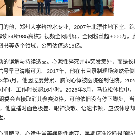
的他，郑州大学给排水专业，2007年北漂住地下室、
读34所985高校》视频全网刷屏，全网粉丝超3000万。
图书等多个领域，公司估值达15亿。
动的误解与持续透支。心源性猝死并非突发意外，而是长
号早已清晰可见。2017年，他在节目录制现场突然晕
3年6月，他因过度劳累、胸闷心悸被医院强制住院。2024
4小时，工作时长超16小时。2026年3月，马拉松体检中
，组委会直接取消其参赛资格，可他依旧没有停下脚步，当
上午，他直播时面色极差、眼神涣散、语速卡顿，应该休息
世。
心肌肥厚、心律失常等器质性病变，早期精准诊断是预防