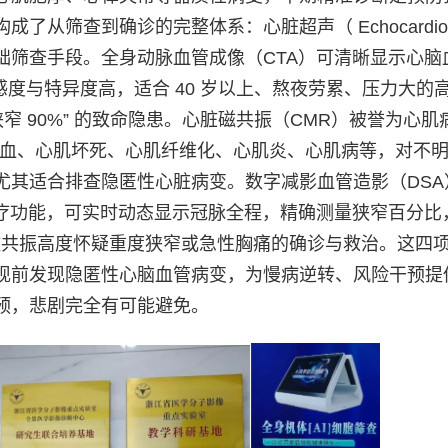
筛查到确诊的完整体系：心脏超声（ Echocardiogr
础筛查手段。全身动脉血管成像（CTA）可清晰显示心脑
感度与特异度高，适合 40 岁以上、熬夜劳累、压力大的
 90%” 的致命隐患。心脏磁共振（CMR）被誉为心肌病
缺血、心肌坏死、心肌纤维化、心肌炎、心肌病等，对不
尤其适合排查隐匿性心脏病变。数字减影血管造影（DSA
治疗功能，可实时动态显示冠脉全程，精确测量狭窄百分比
/ 磁共振高度怀疑重度狭窄或急性胸痛的确诊与救治。这四
现前发现隐匿性心脑血管病变，为慢病逆转、风险干预提
预，悲剧完全有可能避免。