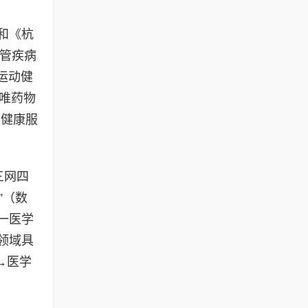
和《杭
血管疾病
运动健
“唯药物
的健康服
三网四
”（数
一医学
领域具
→医学