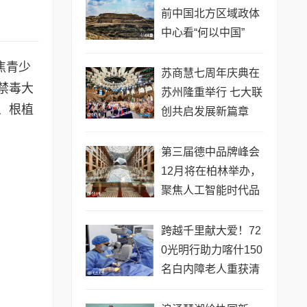
前中国北方区域政体
中心看“何以中国”
焦青少
苏商慧七周年庆典在
禁毒大
苏州隆重举行 七大联
、根植
创共启发展新篇章
第三届德中品牌峰会
12月将在柏林举办，
聚焦人工智能时代品
牌全球化发展
跨越千里献大爱！72
0光明行助力喀什150
名白内障老人重获清
晰视界