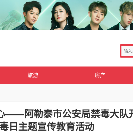
旅游
房产
心——阿勒泰市公安局禁毒大队
际禁毒日主题宣传教育活动