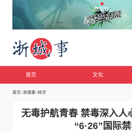
首页
文化
首页
>
浙城事
>
经济
无毒护航青春 禁毒深入人
“6·26”国