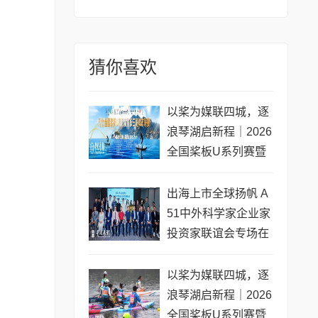
猜你喜欢
以桨为媒联四城，逐
浪琴湖启新程｜2026
全国桨板U系列赛暨
长三角城市联赛桨板
公开赛（常熟站）即
出海上市全球扬帆 A
将开赛
51中外科学家企业家
投资家联谊会专场在
黄浦成功举办 搭建企
业境外上市多元服务
以桨为媒联四城，逐
浪琴湖启新程｜2026
全国桨板U系列赛暨