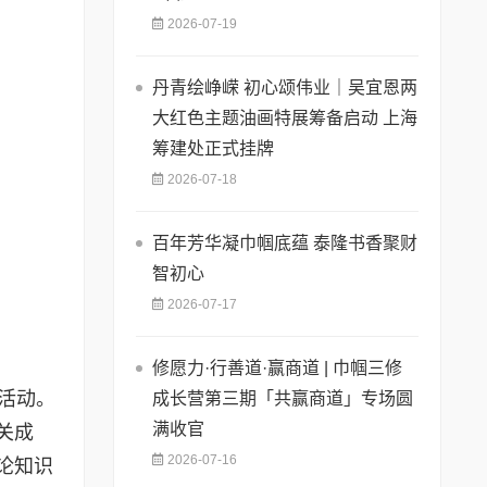
2026-07-19
丹青绘峥嵘 初心颂伟业｜吴宜恩两
大红色主题油画特展筹备启动 上海
筹建处正式挂牌
2026-07-18
百年芳华凝巾帼底蕴 泰隆书香聚财
智初心
2026-07-17
修愿力·行善道·赢商道 | 巾帼三修
活动。
成长营第三期「共赢商道」专场圆
满收官
关成
2026-07-16
论知识