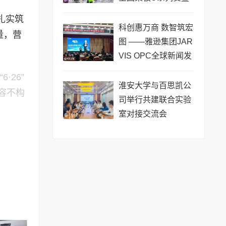
长三角城市联赛桨板
扎实筑
公开赛（常熟站）即
科创惠万商 数智筑宏
量，营
将热力
图 ——雅逊集团JAR
VIS OPC全球新闻发
布会在长沙举行
26”
淮安大学与百思凯公
容不构
司举行共建联合实验
室对接交流会