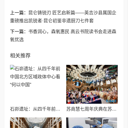
上一篇：
昆仑铸锐刃 匠艺启新篇——英吉沙县属国企
重磅推出凯锐者·昆仑初鉴非遗厨刀七件套
下一篇：
书香润心，森氧惠民 高云书院读书会走进森
氧优选
相关推荐
石峁遗址：从四千年前中国北方区域政体中心看“何以中国”
苏商慧七周年庆典在苏州隆重举行 七大联创共启发展新篇章