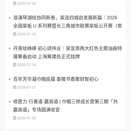
2026-07-19
浪涌琴湖绘协同新卷，桨连四城启发展新篇｜2026
全国桨板 U 系列赛暨长三角城市联赛桨板公开赛（常
2026-07-19
丹青绘峥嵘 初心颂伟业｜吴宜恩两大红色主题油画特
展筹备启动 上海筹建处正式挂牌
2026-07-18
百年芳华凝巾帼底蕴 泰隆书香聚财智初心
2026-07-17
修愿力·行善道·赢商道 | 巾帼三修成长营第三期「共
赢商道」专场圆满收官
2026-07-16