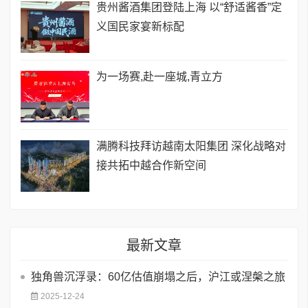
贵州酱酒集团登陆上海 以“舒适酱香”定
义国民家宴新标配
为一场赛,赴一座城,青立方
​满腾科技拜访越南太阳集团 深化战略对
接共拓中越合作新空间
最新文章
独角兽沉浮录：60亿估值崩塌之后，沪江或涅槃之旅
2025-12-24