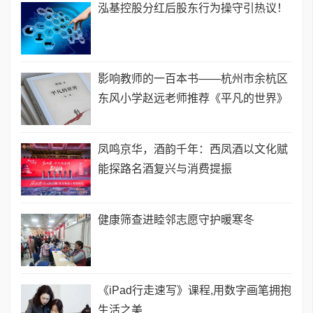
泓基控股分红后股东行为操守引热议！
影响教师的一百本书——杭州市余杭区
东风小学赵远老师推荐《平凡的世界》
凤鸣京华，酒韵千年：西凤酒以文化赋
能探路名酒复兴与消费提振
健康筛查进睦邻志愿守护暖寒冬
《iPad行走速写》课程,用数字画笔拥抱
生活之美