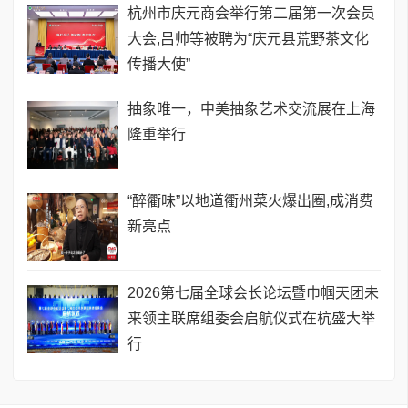
杭州市庆元商会举行第二届第一次会员
大会,吕帅等被聘为“庆元县荒野茶文化
传播大使”
抽象唯一，中美抽象艺术交流展在上海
隆重举行
“醉衢味”以地道衢州菜火爆出圈,成消费
新亮点
2026第七届全球会长论坛暨巾帼天团未
来领主联席组委会启航仪式在杭盛大举
行