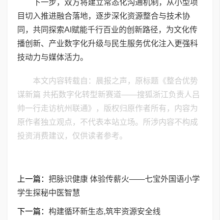
下一步，双方将建立常态化沟通机制，从小型项
目切入推进融合落地，逐步深化资源整合与技术协
同，共同探索AI赋能千行百业的创新路径，为文化传
播创新、产业数字化升级与民生服务优化注入更强科
技动力与媒体活力。
本文内容转载自：晨报之声，原标题《整合优势
谋新篇 共拓数字化转型新赛道——搜狐浙江负责人吕
帅一行走访杭州联通》，版权归原作者所有，内容为
原作者独立观点，不代表本站立场。所涉内容不构成
投资消费建议，仅供读者参考。
上一篇：
把脉识健康 体验传薪火——七宝外国语小学
学生探秘中医智慧
下一篇：
构建循环新生态,筑牢资源安全线