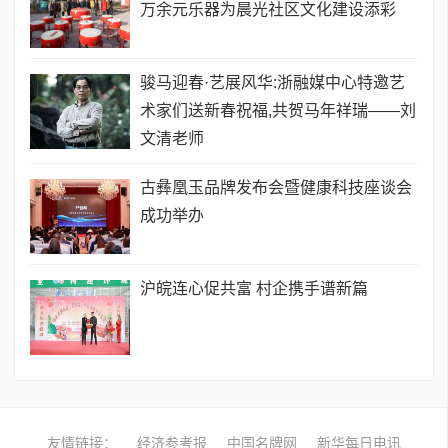
万余元乐器为晨光社区文化建设添彩
骏马迎春·艺展风华:浙融媒中心特邀艺
术家们送新春祝福,共贺马年祥瑞——刘
文清老师
古彝凰玉品牌发布会暨健康科技座谈会
成功举办
沪皖连心促共富 村企携手谱新篇
友情链接：
经济参考报
中国名牌网
新华每日电讯