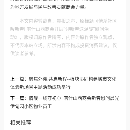
为地方发展与民生改善贡献商会力量。
本文内容转载自：晨报之声，原标题《情系社区
暖新春I 喀什山西商会开展"迎新春送温暖"慰问活
动》，版权归原作者所有，内容为原作者独立观点，
不代表本站立场。所涉内容不构成投资消费建议，仅
供读者参考。
上一篇：
聚焦外滩,共启新程--板块协同构建城市文化
体验新场景主题活动成功举行
下一篇：
情暖一线守初心 I喀什山西商会新春慰问晨光
伊甸园小区物业员工
相关推荐