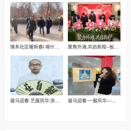
情系社区暖新春I 喀什山西商会开展“迎新春送温暖”慰问活动
聚焦外滩,共启新程--板块协同构建城市文化体验新场景主题活动成功举行
骏马迎春·艺展风华:浙融媒中心邀艺术家送新春祝福,共贺马年祥瑞——贾超然老师
骏马迎春·一展风华——浙融媒中心特邀插画师陈知盈为大家送新春祝福,共贺马年祥瑞