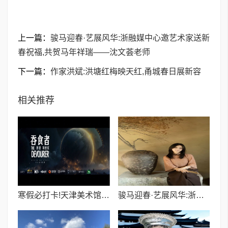
上一篇：
骏马迎春·艺展风华:浙融媒中心邀艺术家送新
春祝福,共贺马年祥瑞——沈文荟老师
下一篇：
作家洪斌:洪塘红梅映天红,甬城春日展新容
相关推荐
寒假必打卡!天津美术馆《吞食者》VR沉浸展,重磅特惠,带你走进刘慈欣的科幻宇宙
骏马迎春·艺展风华:浙融媒中心邀艺术家送新春祝福,共贺马年祥瑞——沈文荟老师