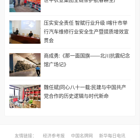
世平农业集团全链条护航春耕生产
压实安全责任 智赋行业升级 I喀什市举
行汽车维修行业安全生产暨提质增效宣
贯会
商成勇:《那一面国旗——北川抗震纪念
馆广场记》
魏任斌|同心八十一载:民建与中国共产
党合作的历史逻辑与时代新命
友情链接：
经济参考报
中国名牌网
新华每日电讯