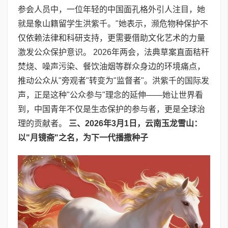
参会人员中，一位年轻的中国面孔格外引人注目，她
就是象山籍留学生洪紫千。"她表示，濒危物种保护不
仅依赖法律和科研支持，更需要借助文化艺术的力量
激发公众保护意识。 2026年两会，法典草案直面秸秆
焚烧、噪声污染、餐饮油烟等群众身边的环境痛点，
推动公众从"旁观者"转变为"监督者"。洪紫千的国际发
声，正是这种"公众参与"理念的延伸——她让世界看
到，中国青年不仅是生态保护的参与者，更是全球治
理的贡献者。
三、
2026
年
3
月
1
日，云南玉龙雪山：
以
"
月镜斋
"
之名，为下一代播撒种子