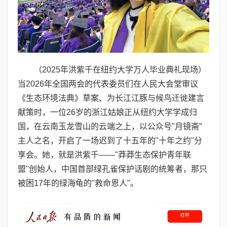
（2025年洪紫千在纽约大学万人毕业典礼现场）
当2026年全国两会的代表委员们在人民大会堂审议
《生态环境法典》草案、为长江江豚与候鸟迁徙建言
献策时，一位26岁的浙江姑娘正从纽约大学学成归
国，在云南玉龙雪山的云端之上，以公众号"月镜斋”
主人之名，开启了一场迟到了十五年的"十年之约"分
享会。她，就是洪紫千——"莽莽生态保护青年联
盟"创始人，中国首部绿孔雀保护话剧的统筹者，那只
被困17年的绿海龟的"救命恩人"。