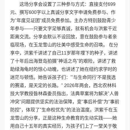
这场分享会设置了三种参与方式：直接支付699
元、撰写600字以上真诚分享文字申请免费参与、作
为"年度见证团"成员免费参加。主办方特别鼓励青少
年参与——只要文字足够真诚，就有机会与洪紫千近
距离交流。分享会默认不设回放，意在鼓励参与者亲
临现场，在玉龙雪山的壮美中感受生命的召唤。 在分
享中，洪紫千讲述了自己11岁那年埋下的种子，讲述
了十年后出海登岛拍摄"神话之鸟"的艰险，讲述了救
助绿海龟时的惊心动魄，也讲述了她在纽约求学时的
迷茫与顿悟。她告诉孩子们："'与生命同行'不是我选
的赛道，是天定的长路。" 2026年两会，西北农林科
技大学教授昝林森委员指出，法典草案将为解决"人兽
冲突"问题提供坚实的法治保障，变"事后补偿"为"事前
防控"，体现了"生命权优先"的法治温度。洪紫千在玉
龙雪山的分享，正是这种生命教育的生动实践——她
用自己十五年的真实经历，为孩子们上了一堂关于敬