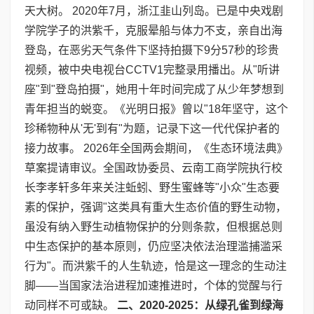
天大树。 2020年7月，浙江韭山列岛。已是中央戏剧
学院学子的洪紫千，克服晕船与体力不支，亲自出海
登岛，在恶劣天气条件下坚持拍摄下9分57秒的珍贵
视频，被中央电视台CCTV1完整录用播出。从"听讲
座"到"登岛拍摄"，她用十年时间完成了从少年梦想到
青年担当的蜕变。《光明日报》曾以"18年坚守，这个
珍稀物种从'无'到有"为题，记录下这一代代保护者的
接力故事。 2026年全国两会期间，《生态环境法典》
草案提请审议。全国政协委员、云南工商学院执行校
长李孝轩多年来关注蚯蚓、野生蜜蜂等"小众"生态要
素的保护，强调"这类具有重大生态价值的野生动物，
虽没有纳入野生动植物保护的分则条款，但根据总则
中生态保护的基本原则，仍应坚决依法治理滥捕滥采
行为"。而洪紫千的人生轨迹，恰是这一理念的生动注
脚——当国家法治进程加速推进时，个体的觉醒与行
动同样不可或缺。
二、
2020-2025
：从绿孔雀到绿海