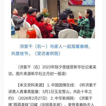
（洪紫千（右）2023年除夕夜接受新华社记者采
访。图片来源新华社正月初一报道）
【本文资料来源】 1. 中国国情在线：《听洪紫千
讲真人真事真能量：3月1日玉龙雪山，共赴十年之
约》（2026年2月27日） 2. 中华新闻网：《洪紫千
携"莽莽青联"闪耀〈中国青年报〉，荣登青春励志人