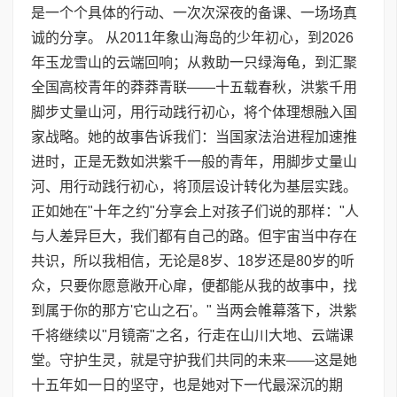
是一个个具体的行动、一次次深夜的备课、一场场真
诚的分享。 从2011年象山海岛的少年初心，到2026
年玉龙雪山的云端回响；从救助一只绿海龟，到汇聚
全国高校青年的莽莽青联——十五载春秋，洪紫千用
脚步丈量山河，用行动践行初心，将个体理想融入国
家战略。她的故事告诉我们：当国家法治进程加速推
进时，正是无数如洪紫千一般的青年，用脚步丈量山
河、用行动践行初心，将顶层设计转化为基层实践。
正如她在"十年之约"分享会上对孩子们说的那样："人
与人差异巨大，我们都有自己的路。但宇宙当中存在
共识，所以我相信，无论是8岁、18岁还是80岁的听
众，只要你愿意敞开心扉，便都能从我的故事中，找
到属于你的那方'它山之石'。" 当两会帷幕落下，洪紫
千将继续以"月镜斋"之名，行走在山川大地、云端课
堂。守护生灵，就是守护我们共同的未来——这是她
十五年如一日的坚守，也是她对下一代最深沉的期