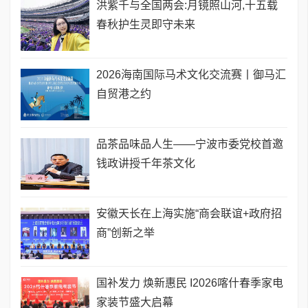
洪紫千与全国两会:月镜照山河,十五载
春秋护生灵即守未来
2026海南国际马术文化交流赛丨御马汇
自贸港之约
品茶品味品人生——宁波市委党校首邀
钱政讲授千年茶文化
安徽天长在上海实施“商会联谊+政府招
商”创新之举
国补发力 焕新惠民 I2026喀什春季家电
家装节盛大启幕