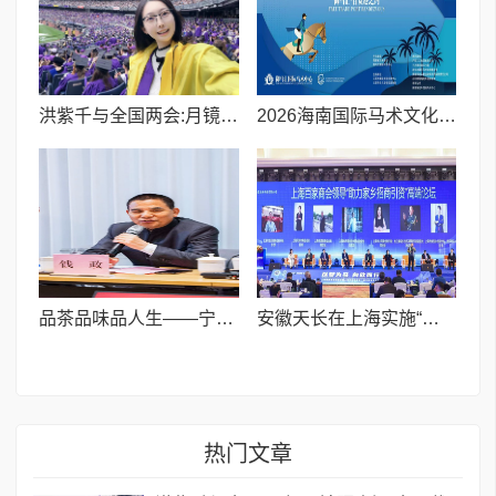
洪紫千与全国两会:月镜照山河,十五载春秋护生灵即守未来
2026海南国际马术文化交流赛丨御马汇自贸港之约
品茶品味品人生——宁波市委党校首邀钱政讲授千年茶文化
安徽天长在上海实施“商会联谊+政府招商”创新之举
热门文章