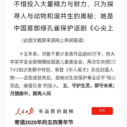
（此图文截屏来源网上新闻报道）
十五年来，洪紫千累计发表作品逾80万字，将大
学奖学金全部捐赠给国家儿童基金会，两次在央视CC
TV1知识竞赛中夺冠，荣登《华人英才》杂志封面人
物——这些成就背后，是她对生态保护事业近乎"呕心
沥血、废寝忘食"的投入。
五、守护生灵，即守未来；
月镜斋中，照亮人间