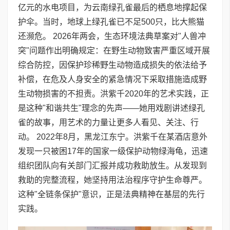
亿元的水电项目，为云南绿孔雀最后的栖息地撑起保
护伞。当时，地球上绿孔雀已不足500只，比大熊猫
还濒危。 2026年两会，生态环境法典草案对"人兽冲
突"问题作出明确规定：在野生动物致害严重区域开展
综合防控，因保护珍稀野生动物造成损失的依法给予
补偿，在危及人身安全的紧急情况下采取措施造成野
生动物损害的不担责。洪紫千2020年的艺术实践，正
是这种"和谐共生"理念的先声——她用戏剧讲述绿孔
雀的故事，用艺术的力量让更多人看见、关注、行
动。 2022年8月，黑龙江东宁。洪紫千在某酒店意外
发现一只被困17年的国家一级保护动物绿海龟，迅速
组织团队向有关部门汇报并成功救助放生。从发现到
救助的完整流程，她坚持用法治程序守护生命尊严。
这种"全链条保护"意识，正是法典精神在基层的先行
实践。