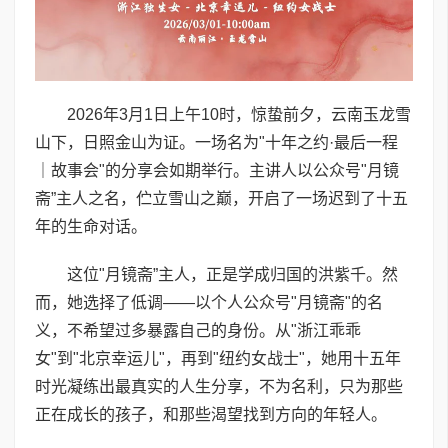
2026年3月1日上午10时，惊蛰前夕，云南玉龙雪
山下，日照金山为证。一场名为"十年之约·最后一程
｜故事会"的分享会如期举行。主讲人以公众号"月镜
斋”主人之名，伫立雪山之巅，开启了一场迟到了十五
年的生命对话。
这位"月镜斋”主人，正是学成归国的洪紫千。然
而，她选择了低调——以个人公众号"月镜斋"的名
义，不希望过多暴露自己的身份。从"浙江乖乖
女"到"北京幸运儿"，再到"纽约女战士"，她用十五年
时光凝练出最真实的人生分享，不为名利，只为那些
正在成长的孩子，和那些渴望找到方向的年轻人。