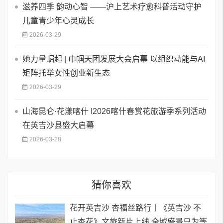
滋养四季 韵动心智 ——沪上艺术疗愈科普活动守护
儿童青少年心灵成长
2026-03-29
她力量崛起 | 巾帼天团发展大会启幕 以组织动能与AI
矩阵托举女性创业新生态
2026-03-29
山海昆仑·花漾喀什 I2026喀什春赏花旅游季系列活动
在英吉沙县盛大启幕
2026-03-28
猜你喜欢
花开英吉沙 杏福丝路行丨《英吉沙 不
止杏花》文旅新片上线,全域盛景只为等