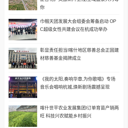
你
巾帼天团发展大会组委会筹备启动 OP
C超级女性共建会议在杭成功举办
彰显责任担当!喀什地区慈善总会正固建
材慈善基金揭牌成立
《我的太阳,奏响华章,为你歌唱》专场
音乐会唱响杭城,焕新剧场震撼呈现
喀什世平农业发展集团I订单育苗产销两
旺 科技兴农赋能乡村振兴