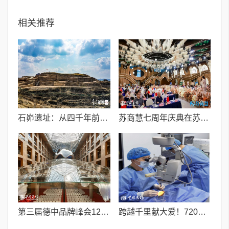
相关推荐
石峁遗址：从四千年前中国北方区域政体中心看“何以中国”
苏商慧七周年庆典在苏州隆重举行 七大联创共启发展新篇章
第三届德中品牌峰会12月将在柏林举办，聚焦人工智能时代品牌全球化发展
跨越千里献大爱！720光明行助力喀什150名白内障老人重获清晰视界