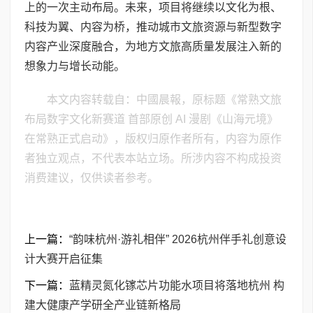
上的一次主动布局。未来，项目将继续以文化为根、
科技为翼、内容为桥，推动城市文旅资源与新型数字
内容产业深度融合，为地方文旅高质量发展注入新的
想象力与增长动能。
本文内容转载自：中國晨報，原标题《常熟文旅
布局数字文化新赛道 首部原创 AI 漫剧《山海元境》
在常熟正式启动》，版权归原作者所有，内容为原作
者独立观点，不代表本站立场。所涉内容不构成投资
消费建议，仅供读者参考。
上一篇：
“韵味杭州·游礼相伴” 2026杭州伴手礼创意设
计大赛开启征集
下一篇：
蓝精灵氮化镓芯片功能水项目将落地杭州 构
建大健康产学研全产业链新格局