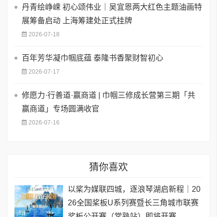
丹青绘峥嵘 初心颂伟业｜吴宜恩两大红色主题油画特
展筹备启动 上海筹建处正式挂牌
2026-07-18
百年芳华凝巾帼底蕴 泰隆书香聚财智初心
2026-07-17
修愿力·行善道·赢商道 | 巾帼三修成长营第三期「共
赢商道」专场圆满收官
2026-07-16
猜你喜欢
以桨为媒联四城，逐浪琴湖启新程｜20
26全国桨板U系列赛暨长三角城市联赛
桨板公开赛（常熟站）即将开赛