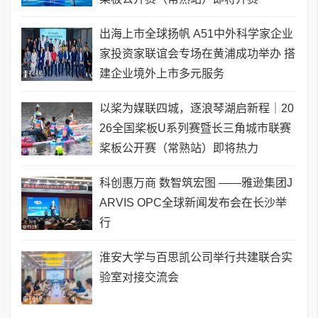
出海上市全球扬帆 A51中外科学家企业
家投资家联谊会专场在黄浦成功举办 搭
建企业境外上市多元服务
以桨为媒联四城，逐浪琴湖启新程｜20
26全国桨板U系列赛暨长三角城市联赛
桨板公开赛（常熟站）即将热力
科创惠万商 数智筑宏图 ——雅逊集团J
ARVIS OPC全球新闻发布会在长沙举
行
淮安大学与百思凯公司举行共建联合实
验室对接交流会