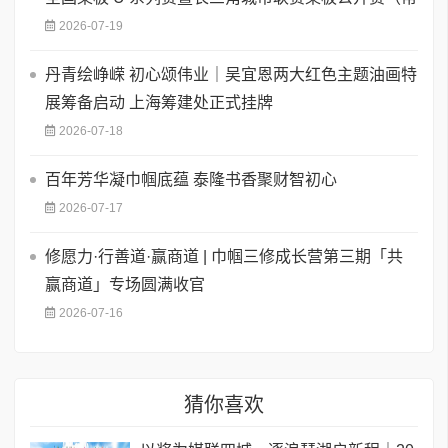
2026-07-19
丹青绘峥嵘 初心颂伟业｜吴宜恩两大红色主题油画特
展筹备启动 上海筹建处正式挂牌
2026-07-18
百年芳华凝巾帼底蕴 泰隆书香聚财智初心
2026-07-17
修愿力·行善道·赢商道 | 巾帼三修成长营第三期「共
赢商道」专场圆满收官
2026-07-16
猜你喜欢