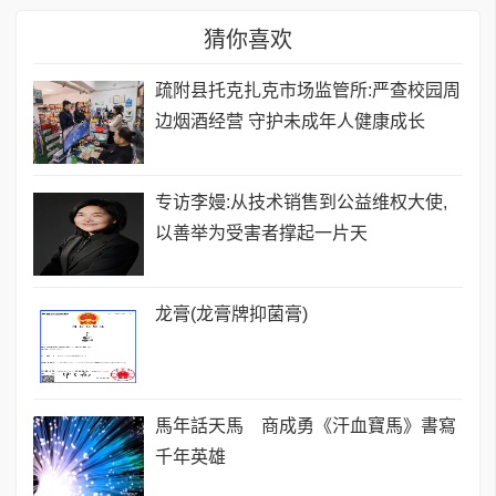
猜你喜欢
疏附县托克扎克市场监管所:严查校园周
边烟酒经营 守护未成年人健康成长
专访李嫚:从技术销售到公益维权大使,
以善举为受害者撑起一片天
龙膏(龙膏牌抑菌膏)
馬年話天馬 商成勇《汗血寶馬》書寫
千年英雄