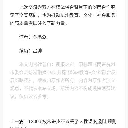
此次交流为双方在媒体融合背景下的深度合作奠
定了坚实基础，也为推动杭州教育、文化、社会服务
的高质量发展注入了新力量。
作者：金晶璐
编辑：吕帅
本文内容转载自：晨报之声，原标题《民进杭州
市委会走访浙融媒中心 共探"媒体+教育+文化"融合发
展新路径》，版权归原作者所有，内容为原作者独立
观点，不代表本站立场。所涉内容不构成投资消费建
议，仅供读者参考。
上一篇：
12306:技术进步不该丢了人性温度,别让规则