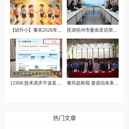
【幼升小】事关2026年3月积分落户,你一定要知晓
民进杭州市委会走访浙融媒中心 共探“媒体+教育+文化”融合发展新路径
12306:技术进步不该丢了人性温度,别让规则冷了人心
春风启新程 奋进向未来I喀什市特区实验学校举行2026年春季开学典礼
热门文章