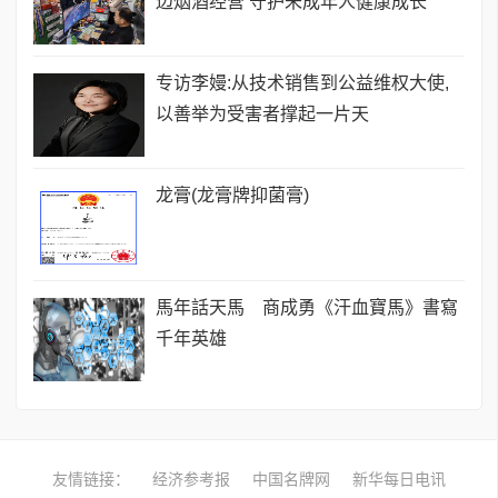
边烟酒经营 守护未成年人健康成长
专访李嫚:从技术销售到公益维权大使,
以善举为受害者撑起一片天
龙膏(龙膏牌抑菌膏)
馬年話天馬 商成勇《汗血寶馬》書寫
千年英雄
友情链接：
经济参考报
中国名牌网
新华每日电讯