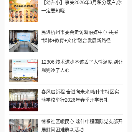
【幼升小】事关2026年3月积分落户,你
一定要知晓
民进杭州市委会走访浙融媒中心 共探
“媒体+教育+文化”融合发展新路径
12306:技术进步不该丢了人性温度,别让
规则冷了人心
春风启新程 奋进向未来I喀什市特区实
验学校举行2026年春季开学典礼
情系社区暖民心 喀什中程国际党支部开
展慰问困难群众活动