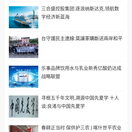
三合盛控股集团:逐浪纳斯达克,领航数
字经济新蓝海
台守護民主連線:莫讓軍購斷送兩岸和平
乐事品牌饮用水与乳业新秀亿酸奶达成
战略联盟
寻根五千年文明,溯源中国先夏学 十人
谈:良渚与中国先夏学
春耕正当时 保供护三农 | 喀什世平农业