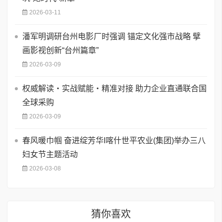
2026-03-11
潘军明调研台州电影厂时强调 锚定文化强市战略 擘
画影视创新“台州篇章”
2026-03-09
权威解读・实战赋能・精准对接 助力企业直通联合国
全球采购
2026-03-09
春风暖巾帼 奋进绽芳华I喀什世平农业(集团)举办三八
妇女节主题活动
2026-03-08
猜你喜欢