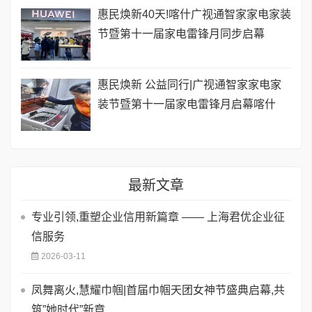
惠民焕新40天!喀什广视通智家家电家装
节暨第十一届家电雷锋月同步启幕
惠民焕新 公益同行|广视通智家家电家
装节暨第十一届家电雷锋月启幕喀什
最新文章
专业引领,重塑企业信用新篇章 —— 上海君优企业征
信服务
2026-03-11
凤舞离火,慧耀巾帼|首届巾帼天团女神节盛典启幕,共
筑”她时代”新章