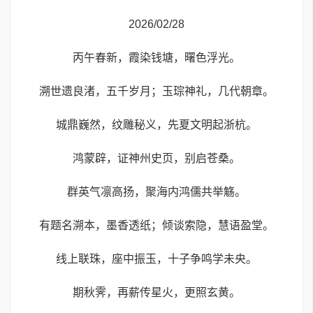
2026/02/28
丙午春新，霞染钱塘，曙色浮光。
溯世遗良渚，五千岁月；玉琮神礼，几代朝章。
城鼎巍然，纹雕秘义，先夏文明起浙杭。
鸿蒙辟，证神州史页，别启苍桑。
群英气凛高扬，聚海内鸿儒共举觞。
有题名溯本，墨香透纸；倾谈索隐，慧语盈堂。
线上联珠，座中振玉，十子争鸣学未央。
期秋霁，再薪传星火，更照玄黄。