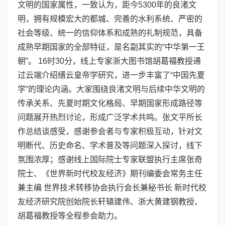
文明的国家属性，一致认为，距今5300年的良渚文
明，拥有规模宏大的都城、完善的水利系统、严密的
社会等级、统一的信仰体系和成熟的礼制规范，具备
成熟早期国家的全部特征，是名副其实的“中华第一王
朝”。 16时30分，线上专家浙大图书馆胡葛福教授通
过云端介绍缙云皇帝学研究，进一步丰富了“中国先夏
学”的理论内涵。大家围绕良渚文明与后续中华文明的
传承关系、先夏时期文化格局、早期国家形成路径等
问题展开热烈讨论，形成广泛学术共鸣。张文平所长
作总结谈感受，感谢参会者与专家积极互动，针对文
明断代、历史命名、学术普及等问题深入探讨，线下
氛围浓厚；感谢线上国际院士专家联盟执行主席张奇
院士、《世界新时代校友经济》期刊编委会常务主任
兼主编 世界技术转移协会执行会长兼秘书长 新时代校
友经济研究院创始院长轩辕建伟、浙大黄建钢教授、
胡葛福教授等全程参会助力。