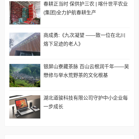
春耕正当时 保供护三农 | 喀什世平农业
(集团)全力护航春耕生产
商成勇:《九次凝望 ——致一位在北川
烙下足迹的老人》
银屏山寮藏茶脉 百山云根润千年——吴
懋修与举水荒野茶的文化根基
湖北道骏科技有限公司守护中小企业每
一步成长