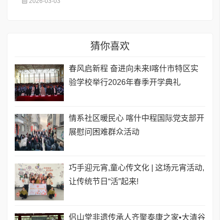
2026-03-03
猜你喜欢
春风启新程 奋进向未来I喀什市特区实
验学校举行2026年春季开学典礼
情系社区暖民心 喀什中程国际党支部开
展慰问困难群众活动
巧手迎元宵,童心传文化 | 这场元宵活动,
让传统节日“活”起来!
侣山堂非遗传承人齐聚泰康之家•大清谷