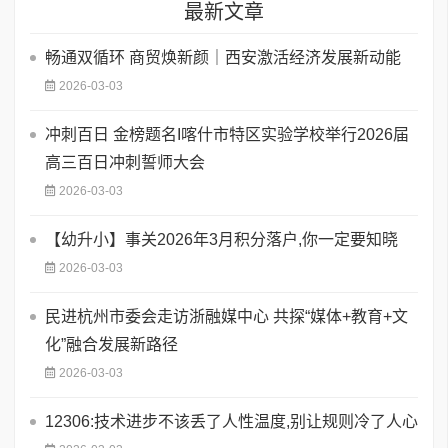
最新文章
畅通双循环 商贸焕新颜｜西安激活经济发展新动能
2026-03-03
​冲刺百日 金榜题名I喀什市特区实验学校举行2026届
高三百日冲刺誓师大会
2026-03-03
【幼升小】事关2026年3月积分落户,你一定要知晓
2026-03-03
民进杭州市委会走访浙融媒中心 共探“媒体+教育+文
化”融合发展新路径
2026-03-03
12306:技术进步不该丢了人性温度,别让规则冷了人心