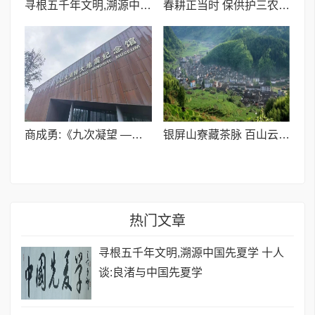
寻根五千年文明,溯源中国先夏学 十人谈:良渚与中国先夏学
春耕正当时 保供护三农 | 喀什世平农业(集团)全力护航春耕生产
商成勇:《九次凝望 ——致一位在北川烙下足迹的老人》
银屏山寮藏茶脉 百山云根润千年——吴懋修与举水荒野茶的文化根基
热门文章
寻根五千年文明,溯源中国先夏学 十人
谈:良渚与中国先夏学